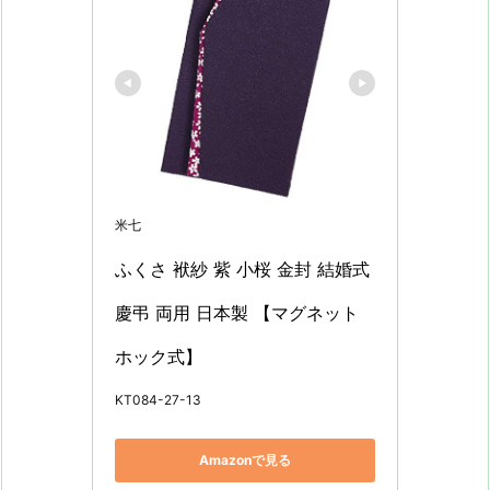
米七
ふくさ 袱紗 紫 小桜 金封 結婚式 
慶弔 両用 日本製 【マグネット
ホック式】
KT084-27-13
Amazonで見る