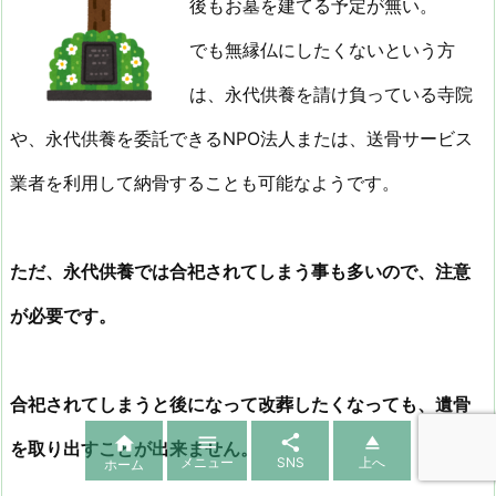
後もお墓を建てる予定が無い。
でも無縁仏にしたくないという方
は、永代供養を請け負っている寺院
や、永代供養を委託できるNPO法人または、送骨サービス
業者を利用して納骨することも可能なようです。
ただ、永代供養では合祀されてしまう事も多いので、注意
が必要です。
合祀されてしまうと後になって改葬したくなっても、遺骨




を取り出すことが出来ません。
メニュー
SNS
上へ
ホーム