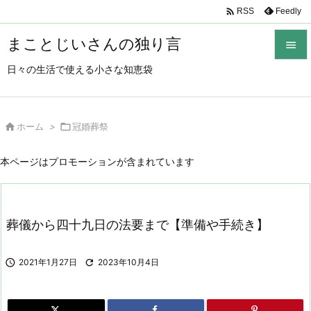

Feedly
RSS
まことじいさんの独り言

日々の生活で使える小さな知恵袋

メニュ

サイド

ホーム
>

冠婚葬祭

前へ
本ページはプロモーションが含まれています

次へ

葬儀から四十九日の法要まで【準備や手続き】
検索

2021年1月27日

2023年10月4日