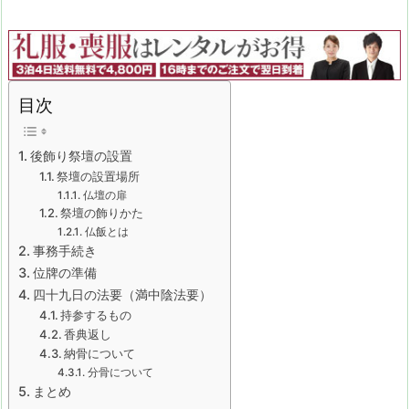
目次
後飾り祭壇の設置
祭壇の設置場所
仏壇の扉
祭壇の飾りかた
仏飯とは
事務手続き
位牌の準備
四十九日の法要（満中陰法要）
持参するもの
香典返し
納骨について
分骨について
まとめ