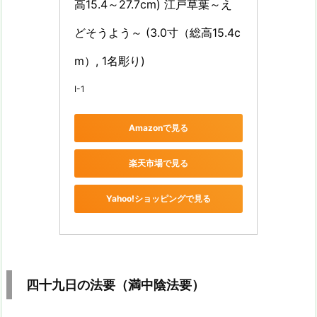
高15.4～27.7cm) 江戸草葉～え
どそうよう～ (3.0寸（総高15.4c
m）, 1名彫り)
I-1
Amazonで見る
楽天市場で見る
Yahoo!ショッピングで見る
四十九日の法要（満中陰法要）