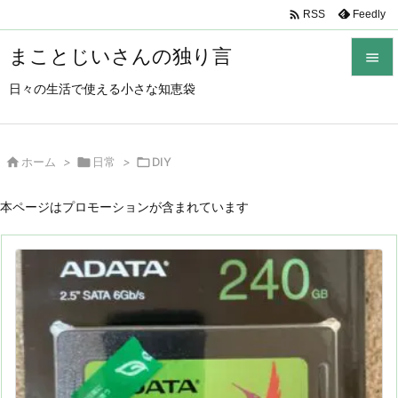

Feedly
RSS
まことじいさんの独り言

日々の生活で使える小さな知恵袋

メニュ

サイド

ホーム
>

日常
>

DIY

前へ
本ページはプロモーションが含まれています

次へ

検索