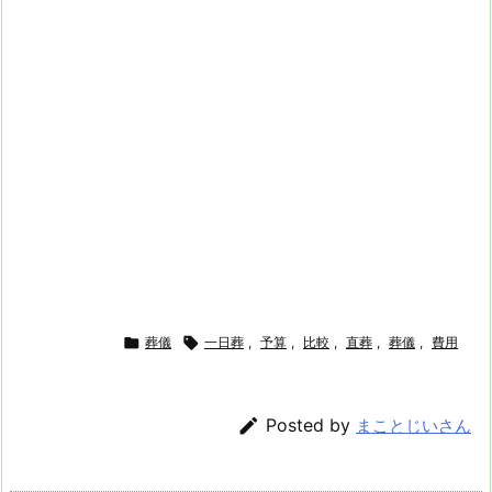

葬儀

一日葬
,
予算
,
比較
,
直葬
,
葬儀
,
費用

Posted by
まことじいさん