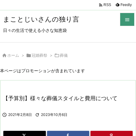

Feedly
RSS
まことじいさんの独り言

日々の生活で使える小さな知恵袋

メニュ

サイド

ホーム
>

冠婚葬祭
>

葬儀

前へ
本ページはプロモーションが含まれています

次へ

【予算別】様々な葬儀スタイルと費用について
検索

2021年2月8日

2023年10月6日