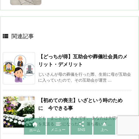

関連記事
【どっちが得】互助会や葬儀社会員のメ
リット・デメリット
じいさんが母の葬儀を行った際、生前に母が互助会
に入っていたので、その互助会が運営 ...
【初めての喪主】いざという時のため
に 今できる事
ども まことじいさんです。 あなたは大切な家族




を見送ることになった時、落ち着いて ...
メニュー
SNS
上へ
ホーム