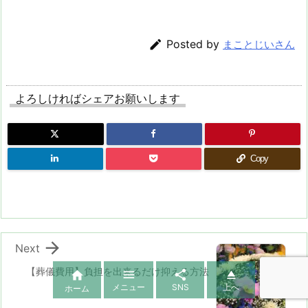

Posted by
まことじいさん
よろしければシェアお願いします
Copy

Next
【葬儀費用】負担を出来るだけ抑える方法




メニュー
SNS
上へ
ホーム