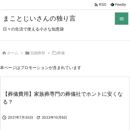

Feedly
RSS
まことじいさんの独り言

日々の生活で使える小さな知恵袋

メニュ

サイド

ホーム
>

冠婚葬祭
>

葬儀

前へ
本ページはプロモーションが含まれています

次へ

【葬儀費用】家族葬専門の葬儀社でホントに安くな
検索
る？

2021年7月30日

2023年10月6日