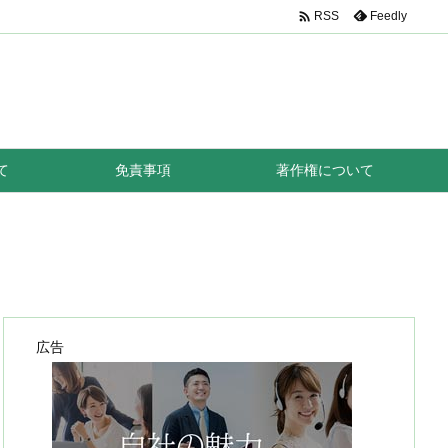

Feedly
RSS
て
免責事項
著作権について
広告