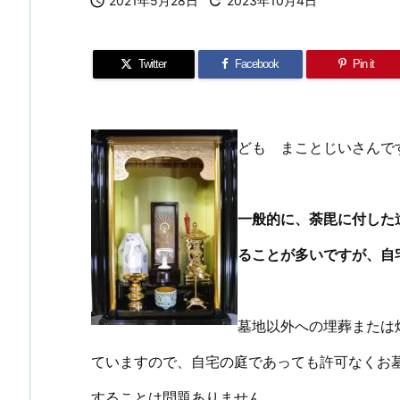

2021年5月28日

2023年10月4日
Twitter
Facebook
Pin it
ども まことじいさんで
一般的に、荼毘に付した
ることが多いですが、自
墓地以外への埋葬または
ていますので、自宅の庭であっても許可なくお
することは問題ありません。