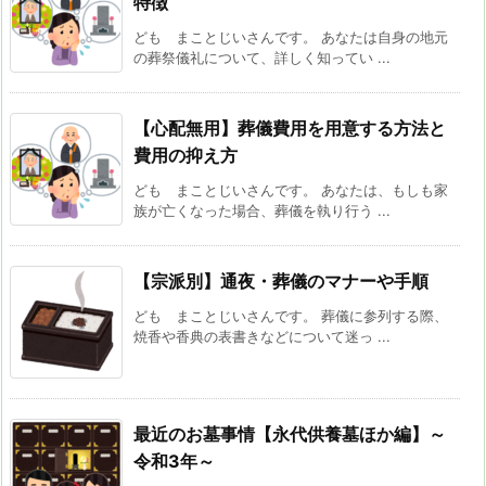
特徴
ども まことじいさんです。 あなたは自身の地元
の葬祭儀礼について、詳しく知ってい ...
【心配無用】葬儀費用を用意する方法と
費用の抑え方
ども まことじいさんです。 あなたは、もしも家
族が亡くなった場合、葬儀を執り行う ...
【宗派別】通夜・葬儀のマナーや手順
ども まことじいさんです。 葬儀に参列する際、
焼香や香典の表書きなどについて迷っ ...
最近のお墓事情【永代供養墓ほか編】～
令和3年～