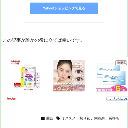
Yahoo!ショッピングで見る
この記事が誰かの役に立てば幸いです。

園芸

オススメ
,
切り花
,
栄養剤
,
長持ち