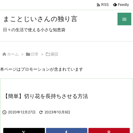

Feedly
RSS
まことじいさんの独り言

日々の生活で使える小さな知恵袋

メニュ

サイド

ホーム
>

日常
>

園芸

前へ
本ページはプロモーションが含まれています

次へ

【簡単】切り花を長持ちさせる方法
検索

2020年12月27日

2023年10月9日