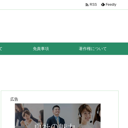

Feedly
RSS
て
免責事項
著作権について
広告