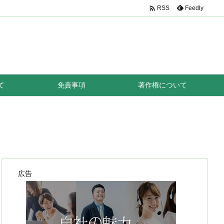

Feedly
RSS
て
免責事項
著作権について
広告